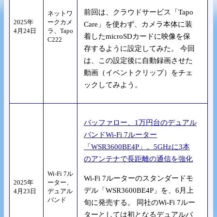
前回は、クラウドサービス「Tapo
ネットワ
2025年
ークカメ
Care」を使わず、カメラ本体に装
4月24日
ラ、Tapo
着したmicroSDカードに映像を保
C222
存するように設定してみた。 今回
は、この設定後に自動録画させた
動画（イベントクリップ）をチェ
ックしてみよう。
バッファロー、1万円台のデュアル
バンドWi-Fi 7ルーター
「WSR3600BE4P」。5GHzに3本
のアンテナで長距離の通信を強化
Wi-Fi 7ル
Wi-Fi 7ルーターのスタンダードモ
2025年
ーター、
デル「WSR3600BE4P」を、6月上
4月23日
デュアル
バンド
旬に発売する。 同社のWi-Fi 7ルー
ターとしては初となるデュアルバ