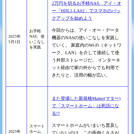
2万円を切るお手軽NAS、アイ・オ
ー「HDL1-LA02」でスマホのバッ
クアップを始めよう
今回からは、アイ・オー・データ
お手軽
2025年
NAS、使
機器のNASの使いこなしを実践し
5月1日
いこなし
ていく。 家庭内のWi-Fi（ネットワ
を実践
ーク、LAN）を介して接続して使
う外部ストレージだ。 インターネ
ット経由で家の外からでも利用で
きたりと、活用の幅が広い。
また登場した新規格Matter(マター)
で「スマートホーム」は死語にな
る!?
スマートホームがいまいち普及し
スマート
2025年
ホーム、
ていないのは、この面倒くささが