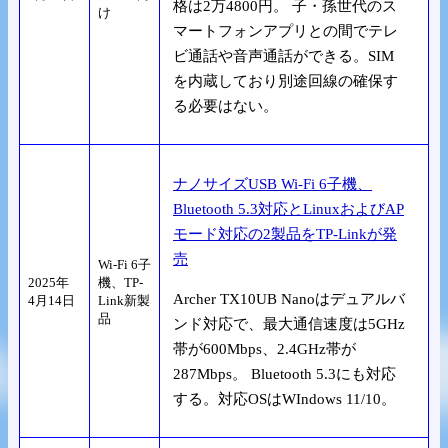
格は2万4800円。 子・孫世代のス
け
マートフォンアプリとの間でテレ
ビ通話や音声通話ができる。SIM
を内蔵しており別途回線の確保す
る必要はない。
ナノサイズUSB Wi-Fi 6子機、
Bluetooth 5.3対応とLinuxおよびAP
モード対応の2製品をTP-Linkが発
売
Wi-Fi 6子
2025年
機、TP-
Archer TX10UB Nanoはデュアルバ
4月14日
Link新製
品
ンド対応で、最大通信速度は5GHz
帯が600Mbps、2.4GHz帯が
287Mbps。 Bluetooth 5.3にも対応
する。対応OSはWIndows 11/10。