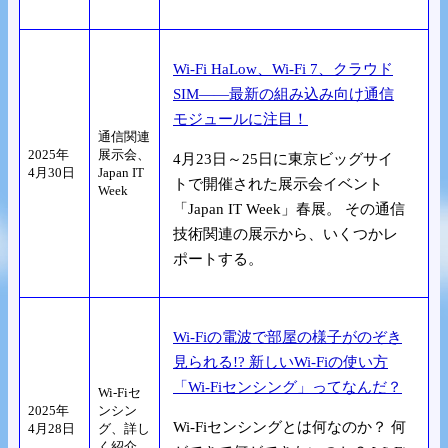
Wi-Fi HaLow、Wi-Fi 7、クラウド
SIM――最新の組み込み向け通信
モジュールに注目！
通信関連
2025年
展示会、
4月23日～25日に東京ビッグサイ
4月30日
Japan IT
トで開催された展示会イベント
Week
「Japan IT Week」春展。 その通信
技術関連の展示から、いくつかレ
ポートする。
Wi-Fiの電波で部屋の様子がのぞき
見られる!? 新しいWi-Fiの使い方
「Wi-Fiセンシング」ってなんだ？
Wi-Fiセ
2025年
ンシン
Wi-Fiセンシングとは何なのか？ 何
4月28日
グ、詳し
く紹介