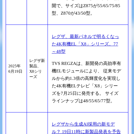
開で、サイズはZ875が55/65/75/85
型、Z870が43/50型。
レグザ、最新パネルで明るくなっ
た4K有機EL「X8」シリーズ。77
～48型
レグザ新
TVS REGZAは、新開発の高効率有
2025年
製品、
機ELモジュールにより、 従来モデ
6月19日
X8シリ
ーズ
ルから約1.3倍の高輝度化を実現し
た4K有機ELテレビ「X8」シリー
ズを7月25日に発売する。 サイズ
ラインナップは48/55/65/77型。
レグザから生成AI採用の新モデ
ル？ 19日11時に新製品発表を予告