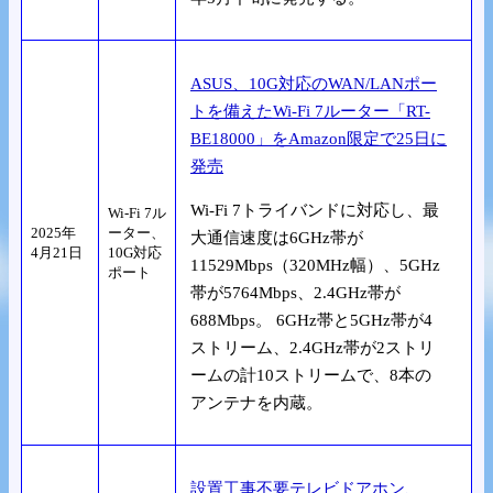
ASUS、10G対応のWAN/LANポー
トを備えたWi-Fi 7ルーター「RT-
BE18000」をAmazon限定で25日に
発売
Wi-Fi 7トライバンドに対応し、最
Wi-Fi 7ル
2025年
ーター、
大通信速度は6GHz帯が
4月21日
10G対応
11529Mbps（320MHz幅）、5GHz
ポート
帯が5764Mbps、2.4GHz帯が
688Mbps。 6GHz帯と5GHz帯が4
ストリーム、2.4GHz帯が2ストリ
ームの計10ストリームで、8本の
アンテナを内蔵。
設置工事不要テレビドアホン、