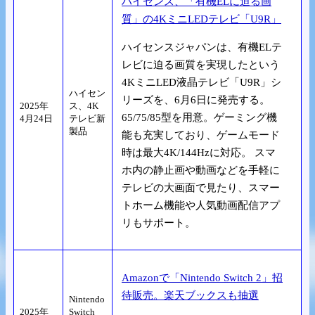
ハイセンス、「有機ELに迫る画
質」の4KミニLEDテレビ「U9R」
ハイセンスジャパンは、有機ELテ
レビに迫る画質を実現したという
4KミニLED液晶テレビ「U9R」シ
ハイセン
リーズを、6月6日に発売する。
2025年
ス、4K
65/75/85型を用意。ゲーミング機
4月24日
テレビ新
製品
能も充実しており、ゲームモード
時は最大4K/144Hzに対応。 スマ
ホ内の静止画や動画などを手軽に
テレビの大画面で見たり、スマー
トホーム機能や人気動画配信アプ
リもサポート。
Amazonで「Nintendo Switch 2」招
待販売。楽天ブックスも抽選
Nintendo
2025年
Switch