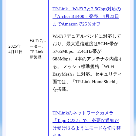
TP-Link、Wi-Fi 7と2.5Gbps対応の
「Archer BE400」発売、4月23日
までAmazonで25％オフ
Wi-Fi 7デュアルバンドに対応して
Wi-Fi 7ル
おり、最大通信速度は5GHz帯が
2025年
ーター、
5765Mbps、2.4GHz帯が
4月11日
TP-Link
新製品
688Mbps。4本のアンテナを内蔵す
る。 メッシュ標準規格「Wi-Fi
EasyMesh」に対応。セキュリティ
面では、「TP-Link HomeShield」
を搭載。
TP-Linkのネットワークカメラ
「Tapo C222」で、必要な通知だ
け受け取るようにモードを切り替
える