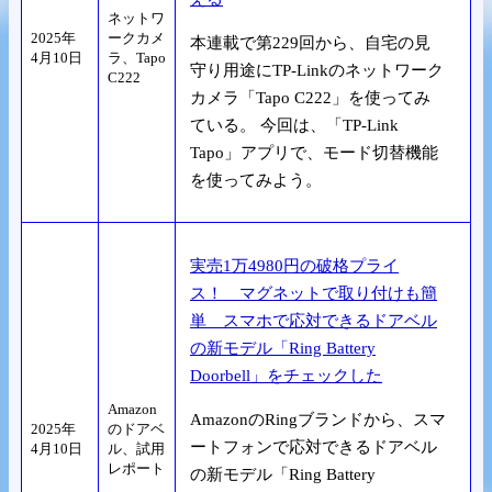
ネットワ
2025年
ークカメ
本連載で第229回から、自宅の見
4月10日
ラ、Tapo
守り用途にTP-Linkのネットワーク
C222
カメラ「Tapo C222」を使ってみ
ている。 今回は、「TP-Link
Tapo」アプリで、モード切替機能
を使ってみよう。
実売1万4980円の破格プライ
ス！ マグネットで取り付けも簡
単 スマホで応対できるドアベル
の新モデル「Ring Battery
Doorbell」をチェックした
Amazon
AmazonのRingブランドから、スマ
2025年
のドアベ
ートフォンで応対できるドアベル
4月10日
ル、試用
レポート
の新モデル「Ring Battery