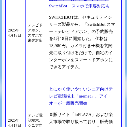
SwitchBot スマホで来客対応も
SWITCHBOTは、セキュリティシ
リーズ製品から、「SwitchBot スマ
テレビド
2025年
アホン、
ートテレビドアホン」の予約販売
4月18日
スマホで
を4月18日に開始した。 価格は
来客対応
18,980円。カメラ付き子機を玄関
先に取り付けるだけで、自宅のイ
ンターホンをスマートドアホンに
できるアイテム。
とにかく使いやすいシニア向けテ
レビ電話端末「memet」、アイ・
オーが一般販売開始
直販サイト「ioPLAZA」および楽
テレビ電
2025年
話端末、
天市場で取り扱っており、販売価
4月17日
シニア向