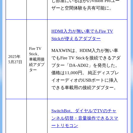
じ部屋にいるほかのVision Proユー
ザーと空間体験を共有可能に。
HDMI入力が無い車でもFire TV
Stickが使えるアダプター
Fire TV
MAXWINは、HDIM入力が無い車
Stick、
2025年
でもFire TV Stickを接続できるアダ
車載用接
5月27日
続アダプ
プター「DA-AD02」を発売した。
ター
価格は11,000円。 純正ディスプレ
イオーディオのUSBポートに挿入
できる車載用の接続アダプター。
SwitchBot、ダイヤルでTVのチャ
ンネル切替・音量操作できるスマ
ートリモコン