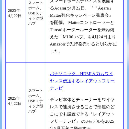
スマートホームデバイスを展開す
スマート
ホーム、
るAqaraは4月22日、『「Aqara」
2025年
USBステ
Matter強化キャンペーン発表会』
4月22日
ィック型
を開催。 Matterコントローラーと
ハブ
Threadボーダールーターを兼ね備
えた「M100 ハブ」を4月24日より
Amazonで先行発売すると明らかに
した。
パナソニック、HDMI入力もワイ
ヤレス伝送するレイアウトフリー
テレビ
スマート
ホーム、
2025年
テレビ本体とチューナーをワイヤ
USBステ
4月22日
ィック型
レスで連携させることで部屋のど
ハブ
こにでも設置できる「レイアウト
フリーテレビ」 の3モデルを2025
年5月下旬に発売する。