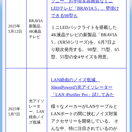
ソニー、お手頃＆高画質なミニ
LEDテレビ「BRAVIA 5」。壁掛け
できる98型も
BRAVIA
2025年
新製品、
ミニLEDバックライトを搭載した
5月12日
4K液晶
4K液晶テレビの新製品「BRAVIA
テレビ
5」(XR50シリーズ)を、6月7日よ
り順次発売する。 98型、75型、65
型、55型の全4サイズを用意。
LAN経由のノイズ低減、
SilentPowerの光アイソレーター
「LAN iPurifier Pro」試してみた
光アイソ
レータ
様々なメーカーがLANケーブルと
2025年
ー、LAN
LANポートの間に挟むノイズ対策
5月7日
経由ノイ
アクセサリーを開発している。 そ
ズ低減
んな中、特に注目されているのが