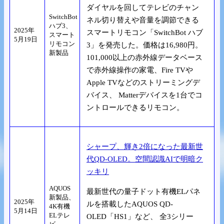
ダイヤルを回してテレビのチャン
SwitchBot
ネル切り替えや音量を調節できる
ハブ3、
2025年
スマートリモコン「SwitchBot ハブ
スマート
5月19日
リモコン
3」を発売した。価格は16,980円。
新製品
101,000以上の赤外線データベース
で赤外線操作の家電、Fire TVや
Apple TVなどのストリーミングデ
バイス、 Matterデバイスを1台でコ
ントロールできるリモコン。
シャープ、輝き2倍になった最新世
代QD-OLED。空間認識AIで明暗ク
ッキリ
AQUOS
最新世代の量子ドット有機ELパネ
新製品、
2025年
ルを搭載したAQUOS QD-
4K有機
5月14日
ELテレ
OLED「HS1」など、 全3シリー