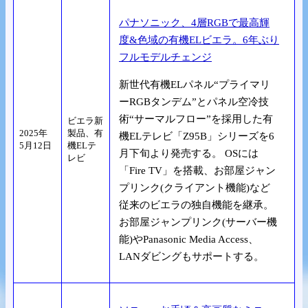
パナソニック、4層RGBで最高輝
度&色域の有機ELビエラ。6年ぶり
フルモデルチェンジ
新世代有機ELパネル“プライマリ
ーRGBタンデム”とパネル空冷技
術“サーマルフロー”を採用した有
ビエラ新
2025年
製品、有
機ELテレビ「Z95B」シリーズを6
5月12日
機ELテ
月下旬より発売する。 OSには
レビ
「Fire TV」を搭載、お部屋ジャン
プリンク(クライアント機能)など
従来のビエラの独自機能を継承。
お部屋ジャンプリンク(サーバー機
能)やPanasonic Media Access、
LANダビングもサポートする。