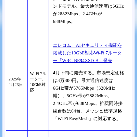
ンドモデル。最大通信速度は5GHz
が2882Mbps、2.4GHzが
688Mbps。
エレコム、AIセキュリティ機能を
搭載した10GbE対応Wi-Fi 7ルータ
ー「WRC-BE94XSD-B」発売
4月下旬に発売する。市場想定価格
Wi-Fi 7ル
2025年
ーター、
は3万800円。最大通信速度は
4月23日
10GbE対
6GHz帯が5765Mbps（320MHz
応
幅）、5GHz帯が2882Mbps、
2.4GHz帯が688Mbps。推奨同時接
続台数は64台。メッシュ標準規格
「Wi-Fi EasyMesh」に対応する。