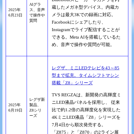
AIグラ
蔵したメガネ型デバイス。内蔵カ
2025年
ス、音声
メラは最大3Kでの録画に対応。
6月23日
で操作や
質問
Facebookにシェアしたり、
Instagramでライブ配信することが
できる。Meta AIを搭載しているた
め、音声で操作や質問が可能。
レグザ、ミニLEDテレビを43～85
型まで拡充。タイムシフトマシン
搭載「Z8」シリーズ
TVS REGZAは、新開発の高輝度ミ
レグザ新
ニLED液晶パネルを採用し、 従来
2025年
製品、
比で約1.2倍の高輝度化を実現した
6月19日
Z8シリ
ーズ
4KミニLED液晶「Z8」シリーズを
7月4日から順次発売する。
「Z875」と「Z870」の2ライン展