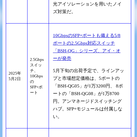
光アイソレーションを用いたノイ
ズ対策だ。
10GbpsのSFP+ポートも備える5/8
ポートの2.5Gbps対応スイッチ
「BSH-QG」シリーズ、アイ・オ
ーが発売
2.5Gbps
スイッ
チ、
5月下旬の出荷予定で、ラインアッ
2025年
10Gbps
プと市場想定価格は、5ポートの
5月2日
の
「BSH-QG05」が1万3200円、 8ポ
SFP+ポ
ート
ートの「BSH-QG08」が1万8700
円。アンマネージドスイッチング
ハブ。SFP+モジュールは付属しな
い。