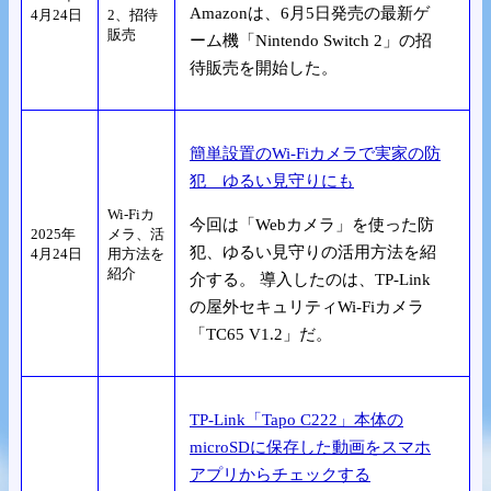
Amazonは、6月5日発売の最新ゲ
4月24日
2、招待
販売
ーム機「Nintendo Switch 2」の招
待販売を開始した。
簡単設置のWi-Fiカメラで実家の防
犯 ゆるい見守りにも
Wi-Fiカ
今回は「Webカメラ」を使った防
2025年
メラ、活
犯、ゆるい見守りの活用方法を紹
4月24日
用方法を
紹介
介する。 導入したのは、TP-Link
の屋外セキュリティWi-Fiカメラ
「TC65 V1.2」だ。
TP-Link「Tapo C222」本体の
microSDに保存した動画をスマホ
アプリからチェックする