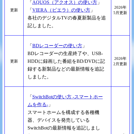
「
AQUOS（アクオス）の使い方
」
2026年
「
VIERA（ビエラ）の使い方
」
更新
5月更新
各社のデジタルTVの春夏新製品を追
記しました。
「
BDレコーダーの使い方
」
BDレコーダーの生産終了や、USB-
2026年
HDDに録画した番組をBD/DVDに記
更新
2月更新
録する新製品などの最新情報を追記
しました。
「
SwitchBotの使い方 -スマートホー
ムを作る-
」
スマートホームを構成する各種機
器、デバイスを発売している
SwitchBotの最新情報を追記しまし