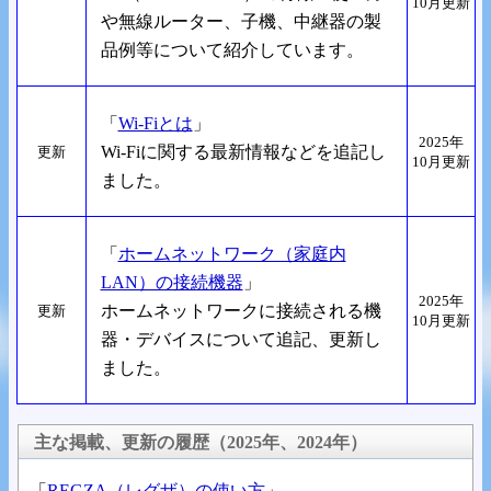
10月更新
や無線ルーター、子機、中継器の製
品例等について紹介しています。
「
Wi-Fiとは
」
2025年
Wi-Fiに関する最新情報などを追記し
更新
10月更新
ました。
「
ホームネットワーク（家庭内
LAN）の接続機器
」
2025年
ホームネットワークに接続される機
更新
10月更新
器・デバイスについて追記、更新し
ました。
主な掲載、更新の履歴（2025年、2024年）
「
REGZA（レグザ）の使い方
」