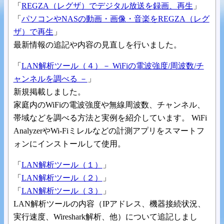
「
REGZA（レグザ）でデジタル放送を録画、再生
」
「
パソコンやNASの動画・画像・音楽をREGZA（レグ
ザ）で再生
」
最新情報の追記や内容の見直しを行いました。
「
LAN解析ツール（４）－ WiFiの電波強度/周波数/チ
ャンネルを調べる －
」
新規掲載しました。
家庭内のWiFiの電波強度や無線周波数、チャンネル、
帯域などを調べる方法と実例を紹介しています。 WiFi
AnalyzerやWi-Fiミレルなどの計測アプリをスマートフ
ォンにインストールして使用。
「
LAN解析ツール（１）
」
「
LAN解析ツール（２）
」
「
LAN解析ツール（３）
」
LAN解析ツールの内容（IPアドレス、機器接続状況、
実行速度、Wireshark解析、他）について追記しまし